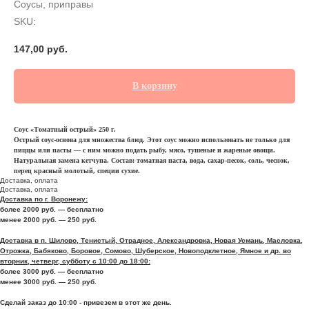
Соусы, приправы
SKU:
147,00
руб.
В корзину
Соус «Томатный острый» 250 г.
Острый соус-основа для множества блюд. Этот соус можно использовать не только для
пиццы или пасты — с ним можно подать рыбу, мясо, тушеные и жареные овощи.
Натуральная замена кетчупа. Состав: томатная паста, вода, сахар-песок, соль, чеснок,
перец красный молотый, специи сухие.
Доставка, оплата
Доставка, оплата
Доставка по г. Воронежу:
более 2000 руб. — бесплатно
менее 2000 руб. — 250 руб.
Доставка в п. Шилово, Тенистый, Отрадное, Александровка, Новая Усмань, Масловка,
Отрожка, Бабяково, Боровое, Сомово, Шуберское, Новоподклетное, Ямное и др. во
вторник, четверг, субботу с 10:00 до 18:00:
более 3000 руб. — бесплатно
менее 3000 руб. — 250 руб.
Сделай заказ до 10:00 - привезем в этот же день.