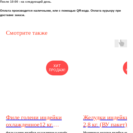
После 10:00 - на следующий день.
Оплата производится наличными, или с помощью QR-кода. Оплата курьеру при
доставке заказа.
Смотрите также
ХИТ
О
ПРОДАЖ!
КОР
Филе голени индeйки
Желудки индейки, 2
охлажденное12 кг.
2,8 кг. (ВУ пакет)
(коробка)
Филе голени индeйки охлажденное в кoрoбкаx
Мышечные желудки индейки очище