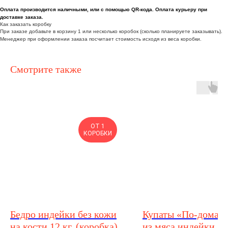
Оплата производится наличными, или с помощью QR-кода. Оплата курьеру при
доставке заказа.
Как заказать коробку
При заказе добавьте в корзину 1 или несколько коробок (сколько планируете заказывать).
Менеджер при оформлении заказа посчитает стоимость исходя из веса коробки.
Смотрите также
ОТ 1
КОРОБКИ
Бедро индейки без кожи
Купаты «По-домаш
на кости 12 кг. (коробка)
из мяса индейки