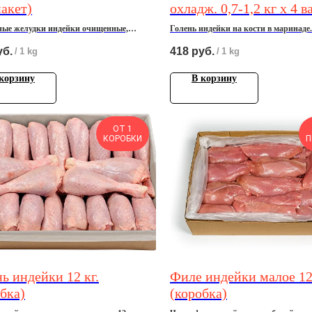
акет)
охладж. 0,7-1,2 кг х 4 в
е желудки индейки очищенные,
Голень индейки на кости в маринаде.
ные, 2,5-2,8 кг.
уб.
418
руб.
/
1 kg
/
1 kg
корзину
В корзину
ОТ 1
КОРОБКИ
П
ь индейки 12 кг.
Филе индейки малое 12 
бка)
(коробка)