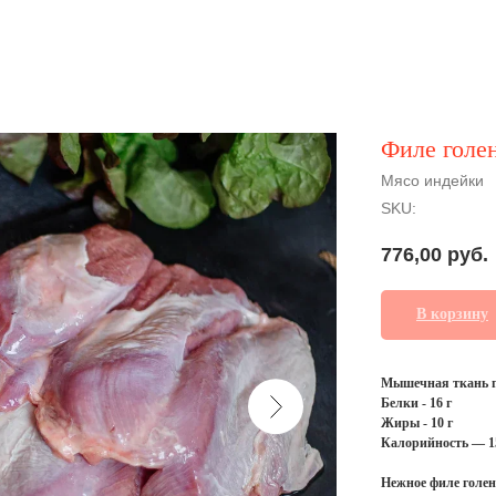
Филе голе
Мясо индейки
SKU:
776,00
руб.
В корзину
Мышечная ткань го
Белки - 16 г
Жиры - 10 г
Калорийность — 1
Нежное филе голен