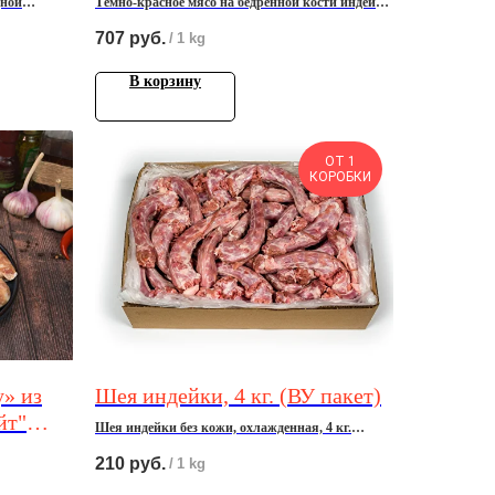
дной
Темно-красное мясо на бедренной кости индейки
охлажденное, 12 кг.
707
руб.
/
1 kg
В корзину
ОТ 1
КОРОБКИ
» из
Шея индейки, 4 кг. (ВУ пакет)
йт"
Шея индейки без кожи, охлажденная, 4 кг.
210
руб.
/
1 kg
При оформлении заказа введите кол-во товара,
соответствующее коробке - 4 кг.