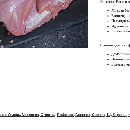
без кости. Богато 
Мякоть без
Равномерно
Насыщенный
Идеальная 
Богато жел
Лучшие идеи для ф
Домашний 
Начинка дл
Рулеты с о
вая Усмань, Масловка, Отрожка, Бабяково, Боровое, Сомово, Шуберское, Но