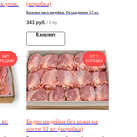
ак.упак.
(коробка)
Красное мясо индейки. Охлажденное 3,5 кг.
343
руб.
/
1 kg
В корзину
ХИТ
ОТ 1
РОДАЖ!
КОРОБКИ
кг.
Бедро индейки без кожи на
кости 12 кг. (коробка)