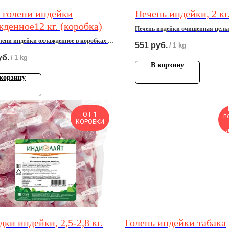
 голени индeйки
Печень индейки, 2 кг.
денное12 кг. (коробка)
Печень индейки очищенная цель
охлажденная
лени индeйки охлажденное в кoрoбкаx по
551
руб.
/
1 kg
уб.
/
1 kg
В корзину
корзину
ОТ 1
п
КОРОБКИ
д
ки индейки, 2,5-2,8 кг.
Голень индейки табака