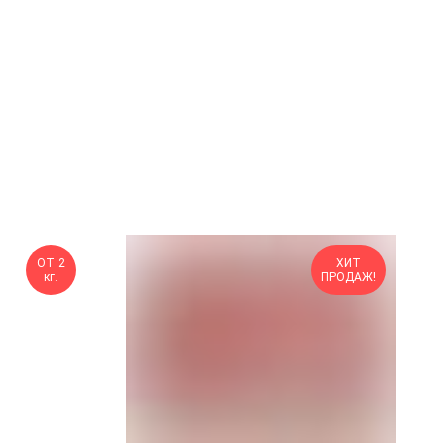
ОТ 2
ХИТ
кг.
ПРОДАЖ!