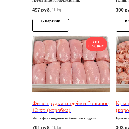
Печень индейки охлажденная.
Голень 
497
руб.
300
р
/
1 kg
В корзину
В 
ХИТ
ПРОДАЖ!
Филе грудки индейки большое,
Крыло
12 кг. (коробка)
(коро
Часть филе индейки из большой грудной
Крыло и
мышцы, охлажденное, 12 кг.
кoрoбкаx
791
руб.
303
р
/
1 kg