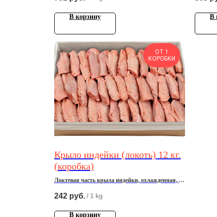
В корзину
В 
ОТ 1
КОРОБКИ
Крыло индейки (локоть) 12 кг.
(коробка)
Локтевая часть крыла индейки, охлажденная, 12
кг.
242
руб.
/
1 kg
В корзину