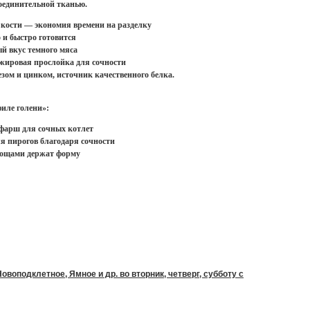
соединительной тканью.
 кости — экономия времени на разделку
 и быстро готовится
 вкус темного мяса
жировая прослойка для сочности
езом и цинком, источник качественного белка.
иле голени»:
фарш для сочных котлет
я пирогов благодаря сочности
вощами держат форму
воподклетное, Ямное и др. во вторник, четверг, субботу с