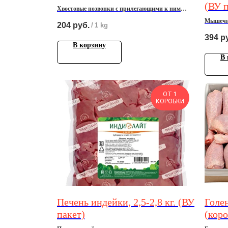
(ВУ п
Хвостовые позвонки с прилегающими к ним
мягкими тканями.
Мышечны
204
руб.
/
1 kg
охлажден
394
р
В корзину
В 
ОТ 1
КОРОБКИ
Печень индейки, 2,5-2,8 кг. (ВУ
Голен
пакет)
(коро