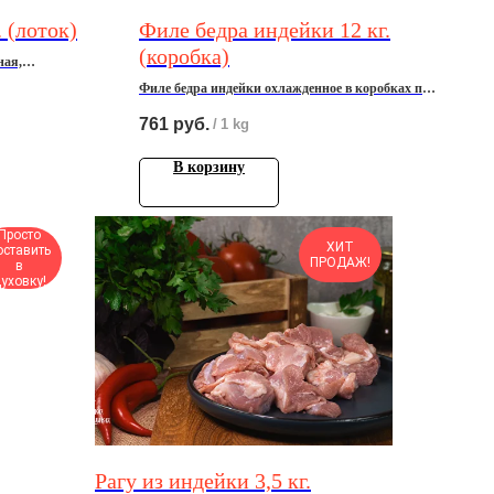
 (лоток)
Филе бедра индейки 12 кг.
(коробка)
ная,
Филе бедра индейки охлажденное в кoрoбкаx по
12 кг.
761
руб.
/
1 kg
В корзину
Просто
ХИТ
оставить
ПРОДАЖ!
в
уховку!
Paгу из индейки 3,5 кг.