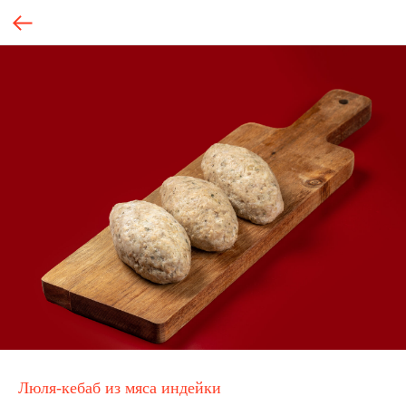
Люля-кебаб из мяса индейки