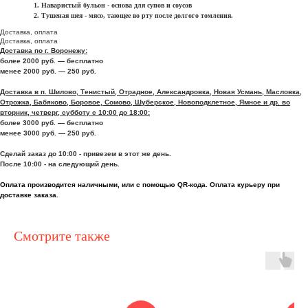
Наваристый бульон - основа для супов и соусов
Тушеная шея - мясо, тающее во рту после долгого томления.
Доставка, оплата
Доставка, оплата
Доставка по г. Воронежу:
более 2000 руб. — бесплатно
менее 2000 руб. — 250 руб.
Доставка в п. Шилово, Тенистый, Отрадное, Александровка, Новая Усмань, Масловка,
Отрожка, Бабяково, Боровое, Сомово, Шуберское, Новоподклетное, Ямное и др. во
вторник, четверг, субботу с 10:00 до 18:00:
более 3000 руб. — бесплатно
менее 3000 руб. — 250 руб.
Сделай заказ до 10:00 - привезем в этот же день.
После 10:00 - на следующий день.
Оплата производится наличными, или с помощью QR-кода. Оплата курьеру при
доставке заказа.
Смотрите также