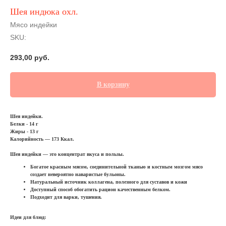
Шея индюка охл.
Мясо индейки
SKU:
293,00
руб.
В корзину
Шея индейки.
Белки - 14 г
Жиры - 13 г
Калорийность — 173 Ккал.
Шея индейки — это концентрат вкуса и пользы.
Богатое красным мясом, соединительной тканью и костным мозгом мясо
создает невероятно наваристые бульоны.
Натуральный источник коллагена, полезного для суставов и кожи
Доступный способ обогатить рацион качественным белком.
Подходит для варки, тушения.
Идеи для блюд: