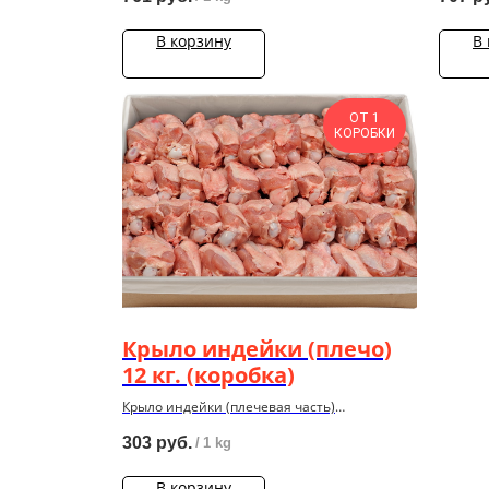
В корзину
В
ОТ 1
КОРОБКИ
Крыло индейки (плечо)
12 кг. (коробка)
Крыло индейки (плечевая часть)
охлажденное в кoрoбкаx по 12 кг.
303
руб.
/
1 kg
В корзину