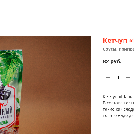
Кетчуп 
Соусы, припр
82
руб.
Кетчуп «Шашлы
В составе тол
такие как сла
то, что надо д