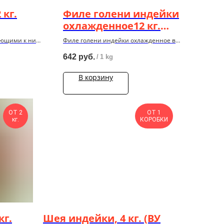
 кг.
Филе голени индeйки
охлажденное12 кг.
(коробка)
ающими к ним
Филе голени индeйки охлажденное в
кoрoбкаx по 12 кг.
642
руб.
/
1 kg
В корзину
ОТ 2
ОТ 1
кг.
КОРОБКИ
кг.
Шея индейки, 4 кг. (ВУ