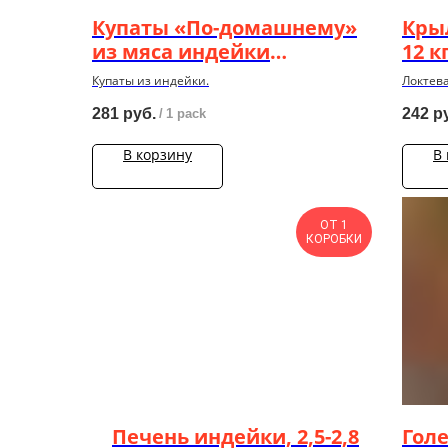
Купаты «По-домашнему»
Кры
из мяса индейки
12 к
"ИндиЛайт" лоток ГВУ
Купаты из индейки.
Локтева
0,5кг*4шт
охлажде
281
руб.
242
р
/
1 pack
В корзину
В
ОТ 1
КОРОБКИ
Печень индейки, 2,5-2,8
Гол