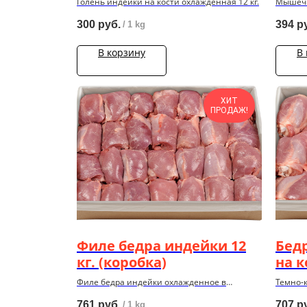
Голень индейки на кости охлажденная 12 кг.
Мышечн
охлажде
300
руб.
394
р
/
1 kg
В корзину
В
ХИТ
ПРОДАЖ!
Филе бедра индейки 12
Бед
кг. (коробка)
на к
Филе бедра индейки охлажденное в
Темно-
кoрoбкаx по 12 кг.
индейки
761
руб.
707
р
/
1 kg