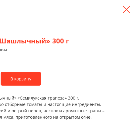
«Шашлычный» 300 г
авы
В корзину
чный» «Семилукская трапеза» 300 г.
ько отборные томаты и настоящие ингредиенты,
дкий и острый перец, чеснок и ароматные травы –
ля мяса, приготовленного на открытом огне.