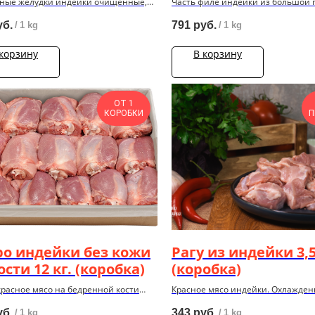
ые желудки индейки очищенные,
Часть филе индейки из большой 
нные, 2,5-2,8 кг.
мышцы, охлажденное, 12 кг.
уб.
791
руб.
/
1 kg
/
1 kg
 корзину
В корзину
ОТ 1
КОРОБКИ
П
ро индейки без кожи
Paгу из индейки 3,5
ости 12 кг. (коробка)
(коробка)
красное мясо на бедренной кости
Красное мясо индейки. Охлажденно
 охлажденное, 12 кг.
уб.
343
руб.
/
1 kg
/
1 kg