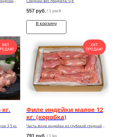
грудной
Средний вес продукта: 0,8
упаковки
557
руб.
/
1 pack
В корзину
ХИТ
ХИТ
РОДАЖ!
ПРОДАЖ!
 кг.
Филе индейки малое 12
кг. (коробка)
е 3,5 кг.
Часть филе индейки из глубокой грудной
мышцы, охлажденное, 12 кг.
791
руб.
/
1 kg