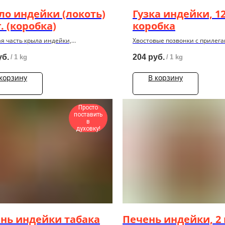
ло индейки (локоть)
Гузка индейки, 12
г. (коробка)
коробка
я часть крыла индейки,
Хвостовые позвонки с прилег
нная, 12 кг.
мягкими тканями.
уб.
204
руб.
/
1 kg
/
1 kg
 корзину
В корзину
Просто
поставить
в
духовку!
ень индейки табака
Печень индейки, 2 