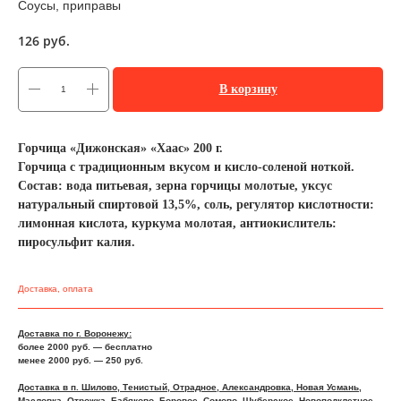
Соусы, приправы
126
руб.
В корзину
Горчица «Дижонская» «Хаас» 200 г.
Горчица с традиционным вкусом и кисло-соленой ноткой.
Состав: вода питьевая, зерна горчицы молотые, уксус
натуральный спиртовой 13,5%, соль, регулятор кислотности:
лимонная кислота, куркума молотая, антиокислитель:
пиросульфит калия.
Доставка, оплата
Доставка по г. Воронежу:
более 2000 руб. — бесплатно
менее 2000 руб. — 250 руб.
Доставка в п. Шилово, Тенистый, Отрадное, Александровка, Новая Усмань,
Масловка, Отрожка, Бабяково, Боровое, Сомово, Шуберское, Новоподклетное,