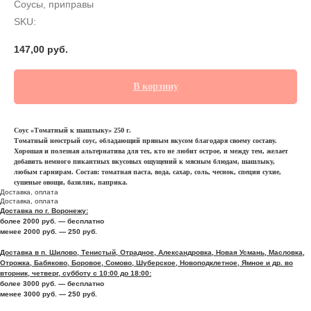
Соусы, приправы
SKU:
147,00
руб.
В корзину
Соус «Томатный к шашлыку» 250 г.
Томатный неострый соус, обладающий пряным вкусом благодаря своему составу.
Хорошая и полезная альтернатива для тех, кто не любит острое, и между тем, желает
добавить немного пикантных вкусовых ощущений к мясным блюдам, шашлыку,
любым гарнирам. Состав: томатная паста, вода, сахар, соль, чеснок, специи сухие,
сушеные овощи, базилик, паприка.
Доставка, оплата
Доставка, оплата
Доставка по г. Воронежу:
более 2000 руб. — бесплатно
менее 2000 руб. — 250 руб.
Доставка в п. Шилово, Тенистый, Отрадное, Александровка, Новая Усмань, Масловка,
Отрожка, Бабяково, Боровое, Сомово, Шуберское, Новоподклетное, Ямное и др. во
вторник, четверг, субботу с 10:00 до 18:00:
более 3000 руб. — бесплатно
менее 3000 руб. — 250 руб.