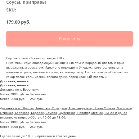
Соусы, приправы
SKU:
179,00
руб.
В корзину
Соус овощной «Ткемали к мясу» 250 г.
Пикантный соус, обладающий насыщенным темно-бордовым цветом и ярко
выраженным ароматом. Идеально подходит к блюдам, приготовленным на
мангале и гриле, мясным ассорти, жареному сыру. Состав: алыча «Клеопатра»,
сахар-песок, соль, чеснок, специи сухие, перец красный молотый.
Доставка, оплата
Доставка, оплата
Доставка по г. Воронежу:
более 2000 руб. — бесплатно
менее 2000 руб. — 250 руб.
Доставка в п. Шилово, Тенистый, Отрадное, Александровка, Новая Усмань, Масловка,
Отрожка, Бабяково, Боровое, Сомово, Шуберское, Новоподклетное, Ямное и др. во
вторник, четверг, субботу с 10:00 до 18:00:
более 3000 руб. — бесплатно
менее 3000 руб. — 250 руб.
Сделай заказ до 10:00 - привезем в этот же день.