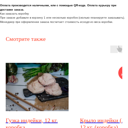
Оплата производится наличными, или с помощью QR-кода. Оплата курьеру при
доставке заказа.
Как заказать коробку
При заказе добавьте в корзину 1 или несколько коробок (сколько планируете заказывать).
Менеджер при оформлении заказа посчитает стоимость исходя из веса коробки.
Смотрите также
О
КОР
Гузка индейки, 12 кг.
Крыло индейки (ло
коробка
12 кг. (коробка)