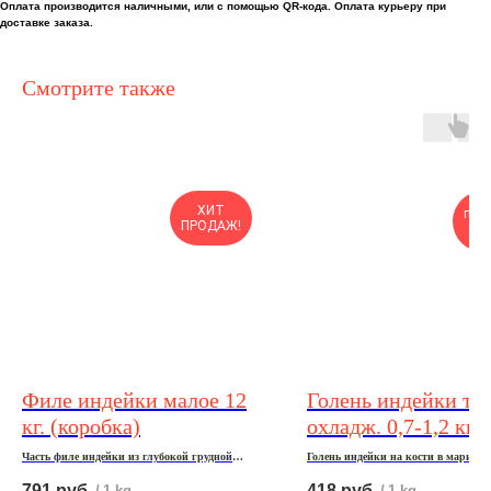
Оплата производится наличными, или с помощью QR-кода. Оплата курьеру при
доставке заказа.
Смотрите также
Пр
ХИТ
пос
ПРОДАЖ!
дух
Филе индейки малое 12
Голень индейки та
кг. (коробка)
охладж. 0,7-1,2 кг х
вак.упак.
Часть филе индейки из глубокой грудной
Голень индейки на кости в маринад
мышцы, охлажденное, 12 кг.
791
руб.
418
руб.
/
1 kg
/
1 kg