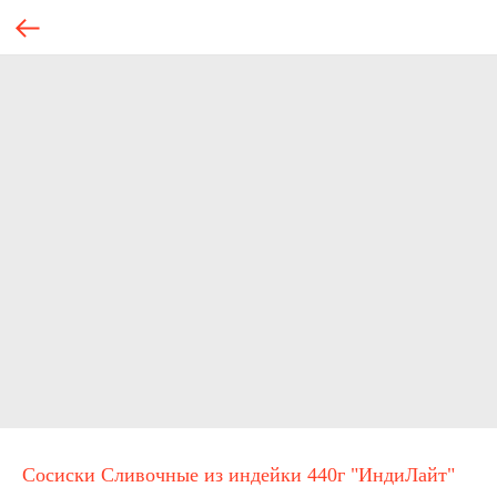
Сосиски Сливочные из индейки 440г "ИндиЛайт"