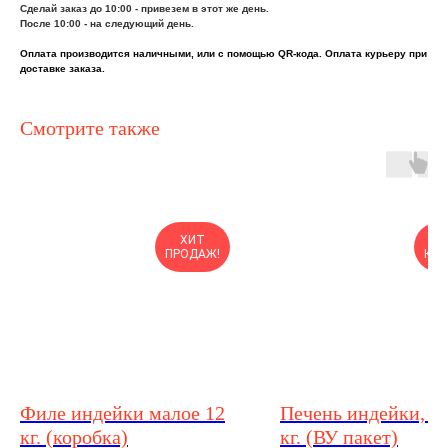
Сделай заказ до 10:00 - привезем в этот же день.
После 10:00 - на следующий день.
Оплата производится наличными, или с помощью QR-кода. Оплата курьеру при
доставке заказа.
Смотрите также
ХИТ
О
ПРОДАЖ!
КОР
Филе индейки малое 12
Печень индейки, 2,
кг. (коробка)
кг. (ВУ пакет)