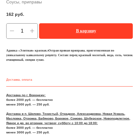
Соусы, приправы
162
руб.
В корзину
Аджика «Элитная» красная.эОстрая пряная приправа, приготовленная по
уникальному кавказскому рецепту. Состав: перец красный молотый, вода, соль, чеснок
очищенный, специи сухие.
Доставка, оплата
Доставка по г. Воронежу:
более 2000 руб. — бесплатно
менее 2000 руб. — 250 руб.
Доставка в п. Шилово, Тенистый, Отрадное, Александровка, Новая Усмань,
Масловка, Отрожка, Бабяково, Боровое, Сомово, Шуберское, Новоподклетное,
Ямное и др. во вторник, четверг, субботу с 10:00 до 18:00:
более 3000 руб. — бесплатно
менее 3000 руб. — 250 руб.