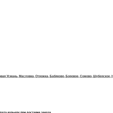
вая Усмань, Масловка, Отрожка, Бабяково, Боровое, Сомово, Шуберское, Но
ата курьеру при доставке заказа.