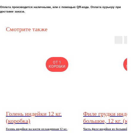
Оплата производится наличными, или с помощью QR-кода. Оплата курьеру при
доставке заказа.
Смотрите также
ОТ 1
КОРОБКИ
ПР
Голень индейки 12 кг.
Филе грудки индей
(коробка)
большое, 12 кг. (ко
Голень индейки на кости охлажденная 12 кг.
Часть филе индейки из большой гр