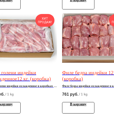
корзину
В корзину
ХИТ
ПРОДАЖ!
П
 голени индeйки
Филе бедра индейки 12 
денное12 кг. (коробка)
(коробка)
лени индeйки охлажденное в кoрoбкаx по
Филе бедра индейки охлажденное в к
12 кг.
уб.
761
руб.
/
1 kg
/
1 kg
корзину
В корзину