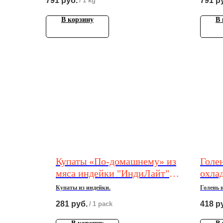
791
руб.
791
р
/
1 kg
В корзину
В 
Купаты «По-домашнему» из
Голе
мяса индейки "ИндиЛайт"
охлад
лоток ГВУ 0,5кг*4шт
Купаты из индейки.
Голень 
281
руб.
418
р
/
1 pack