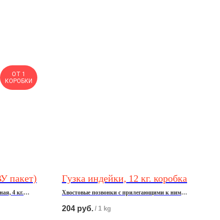
ОТ 1
КОРОБКИ
ВУ пакет)
Гузка индейки, 12 кг. коробка
ая, 4 кг.
Хвостовые позвонки с прилегающими к ним
мягкими тканями.
204
руб.
/
1 kg
ол-во товара,