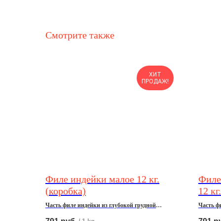
Смотрите также
ХИТ
ПРОДАЖ!
Филе индейки малое 12 кг.
Филе
(коробка)
12 кг
Часть филе индейки из глубокой грудной
Часть ф
мышцы, охлажденное, 12 кг.
мышцы, 