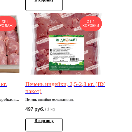
В корзину
ХИТ
ОТ 1
РОДАЖ!
КОРОБКИ
кг.
Печень индейки, 2,5-2,8 кг. (ВУ
пакет)
oрoбкаx по
Печень индейки охлажденная.
497
руб.
/
1 kg
В корзину