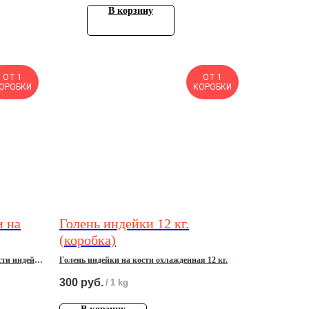
В корзину
ОТ 1
ОТ 1
ОРОБКИ
КОРОБКИ
и на
Голень индейки 12 кг.
(коробка)
сти индейки
Голень индейки на кости охлажденная 12 кг.
300
руб.
/
1 kg