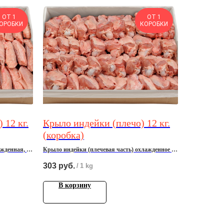
ОТ 1
ОТ 1
ОРОБКИ
КОРОБКИ
 12 кг.
Крыло индейки (плечо) 12 кг.
(коробка)
жденная, 12
Крыло индейки (плечевая часть) охлажденное в
кoрoбкаx по 12 кг.
303
руб.
/
1 kg
В корзину