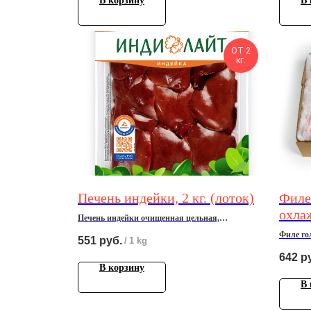
В корзину
В 
ОТ 2
кг.
Печень индейки, 2 кг. (лоток)
Филе
охлаж
Печень индейки очищенная цельная,
охлажденная
Филе го
551
руб.
/
1 kg
12 кг.
642
р
В корзину
В 