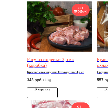
ХИТ
ПРОДАЖ!
Paгу из индейки 3,5 кг.
Буже
(коробка)
охлаж
кг. х
Красное мясо индейки. Охлажденное 3,5 кг.
Средний 
343
руб.
557
р
/
1 kg
В корзину
В 
ОТ 1