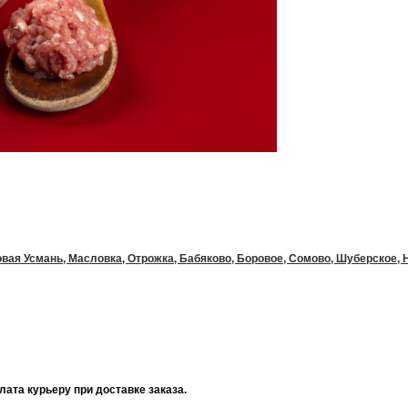
вая Усмань, Масловка, Отрожка, Бабяково, Боровое, Сомово, Шуберское, Но
ата курьеру при доставке заказа.