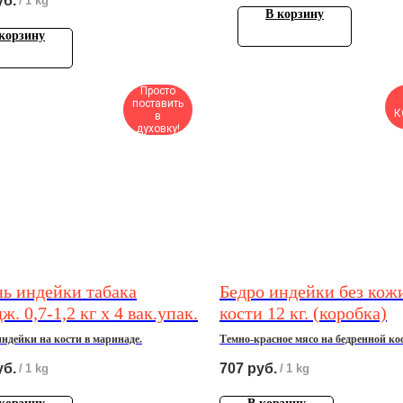
уб.
/
1 kg
В корзину
корзину
Просто
поставить
К
в
духовку!
нь индейки табака
Бедро индейки без кож
ж. 0,7-1,2 кг х 4 вак.упак.
кости 12 кг. (коробка)
индейки на кости в маринаде.
Темно-красное мясо на бедренной ко
охлажденное, 12 кг.
уб.
707
руб.
/
1 kg
/
1 kg