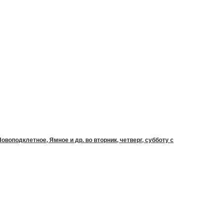
воподклетное, Ямное и др. во вторник, четверг, субботу с