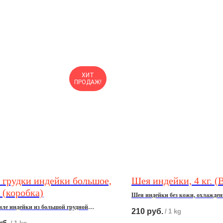
ХИТ
ПРОДАЖ!
 грудки индейки большое,
Шея индейки, 4 кг. (
. (коробка)
Шея индейки без кожи, охлажденн
иле индейки из большой грудной
210
руб.
/
1 kg
При оформлении заказа введите к
охлажденное, 12 кг.
соответствующее коробке - 4 кг.