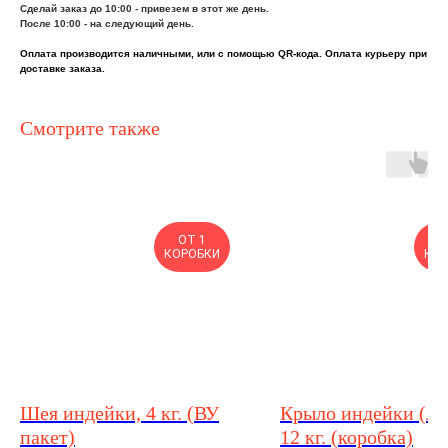
Сделай заказ до 10:00 - привезем в этот же день.
После 10:00 - на следующий день.
Оплата производится наличными, или с помощью QR-кода. Оплата курьеру при
доставке заказа.
Смотрите также
ОТ 1
О
КОРОБКИ
КОР
Шея индейки, 4 кг. (ВУ
Крыло индейки (ло
пакет)
12 кг. (коробка)