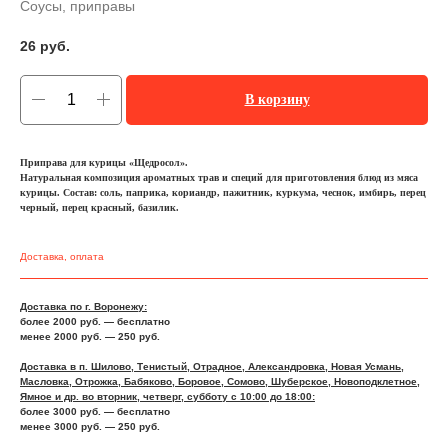
Соусы, приправы
26
руб.
В корзину
Приправа для курицы «Щедросол».
Натуральная композиция ароматных трав и специй для приготовления блюд из мяса
курицы. Состав: соль, паприка, кориандр, пажитник, куркума, чеснок, имбирь, перец
черный, перец красный, базилик.
Доставка, оплата
Доставка по г. Воронежу:
более 2000 руб. — бесплатно
менее 2000 руб. — 250 руб.
Доставка в п. Шилово, Тенистый, Отрадное, Александровка, Новая Усмань,
Масловка, Отрожка, Бабяково, Боровое, Сомово, Шуберское, Новоподклетное,
Ямное и др. во вторник, четверг, субботу с 10:00 до 18:00:
более 3000 руб. — бесплатно
менее 3000 руб. — 250 руб.