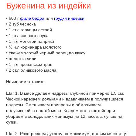
Буженина из индейки
• 600 г
филе бедра
или
грудки индейки
• 2 зуб чеснока
• 1 ст.л горчицы острой
• 1 ст.л соевого соуса
• 1 ч.л молотой паприки
• ½ ч.л кориандра молотого
• свежемолотый черный перец по вкусу
• щепотка чили
• 1 ч.л прованских трав
• 2 ст.л оливкового масла.
Начинаем готовить:
Шаг 1. В мясе делаем надрезы глубиной примерно 1.5 см.
Чеснок нарезаем дольками и вдавливаем в получившиеся
надрезы. Смешиваем приправы и обмазываем
получившейся пастой мясо. Кладем его в контейнер и
убираем в холодильник минимум на 12 часов, а лучше на
сутки.
Шаг 2. Разогреваем духовку на максимум, ставим мясо и тут