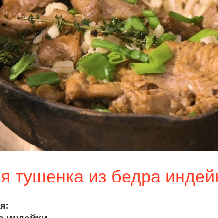
 тушенка из бедра индей
я:
ра индейки