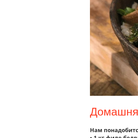
Домашняя
Нам понадобитс
• 1 кг филе бед