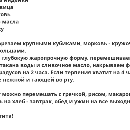
овица
ковь
о масла
су
нарезаем крупными кубиками, морковь - кружоч
кольцами.
в глубокую жаропрочную форму, перемешивае
такана воды и сливочное масло, накрываем ф
градусов на 2 часа. Если терпения хватит на 4 
е нежной и тающей во рту.
у можно перемешать с гречкой, рисом, макар
 на хлеб - завтрак, обед и ужин на все выходн
тита!