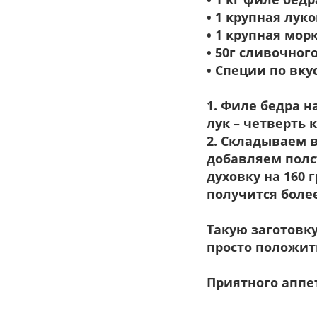
• 1 крупная лук
• 1 крупная мор
• 50г сливочног
• Специи по вку
1. Филе бедра 
лук – четверть 
2. Складываем 
добавляем полс
духовку на 160 
получится боле
Такую заготовк
просто положить
Приятного аппе