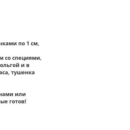
ками по 1 см,
м со специями,
ольгой и в
часа, тушенка
онами или
ые готов!