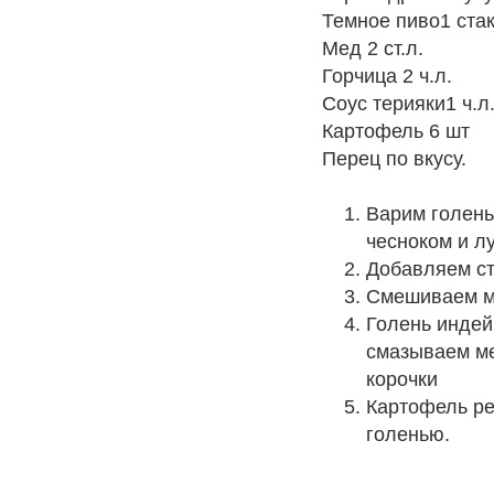
Темное пиво1 ста
Мед 2 ст.л.
Горчица 2 ч.л.
Соус терияки1 ч.л
Картофель 6 шт
Перец по вкусу.
Варим голень
чесноком и л
Добавляем ст
Смешиваем ме
Голень индей
смазываем ме
корочки
Картофель ре
голенью.