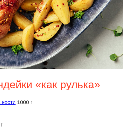
ндейки «как рулька»
 кости
1000 г
г