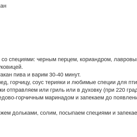
кан
.
 со специями: черным перцем, кориандром, лавровы
уковицей.
акан пива и варим 30-40 минут.
д, горчицу, соус терияки и любимые специи для пт
ки отправляем или гриль или в духовку (при 220 гра
дово-горчичным маринадом и запекаем до появлени
жем дольками, солим, посыпаем специями и запека