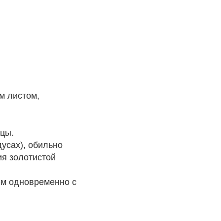
м листом,
ицы.
дусах), обильно
я золотистой
ем одновременно с