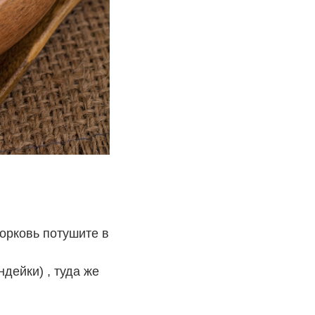
морковь потушите в
дейки) , туда же