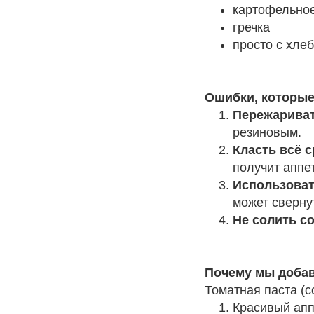
картофельно
гречка
просто с хлеб
Ошибки, которые
Пережариват
резиновым.
Класть всё с
получит аппе
Использоват
может свернут
Не солить с
Почему мы добав
Томатная паста (с
Красивый апп