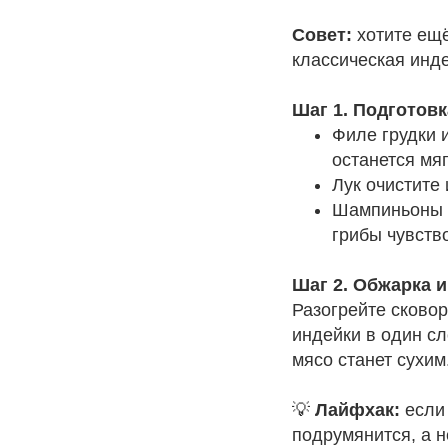
Совет:
хотите ещё
классическая инде
Шаг 1. Подготов
Филе грудки 
останется мя
Лук очистите
Шампиньоны 
грибы чувств
Шаг 2. Обжарка 
Разогрейте сково
индейки в один с
мясо станет сухим
💡
Лайфхак:
если 
подрумянится, а н