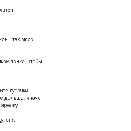
чится
он - так мясо
ком тонко, чтобы
ите кусочки
не дольше, иначе
тарелку.
у, она