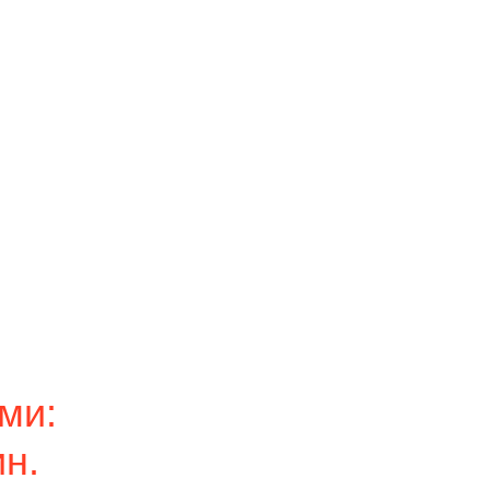
ми:
н.