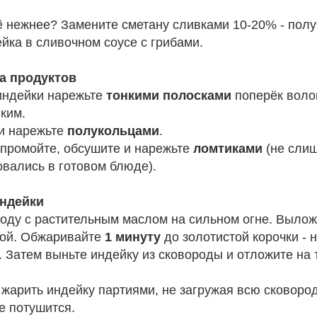
 нежнее? Замените сметану сливками 10-20% - полу
йка в сливочном соусе с грибами.
ка продуктов
индейки нарежьте
тонкими полосками
поперёк волок
гким.
 и нарежьте
полукольцами
.
промойте, обсушите и нарежьте
ломтиками
(не слиш
овались в готовом блюде).
индейки
роду с растительным маслом на сильном огне. Вылож
лой. Обжаривайте
1 минуту
до золотистой корочки - 
. Затем выньте индейку из сковороды и отложите на 
жарить индейку партиями, не загружая всю сковород
е потушится.