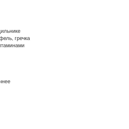
дильнике
фель, гречка
витаминами
чнее