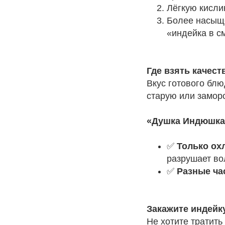
Лёгкую кисли
Более насыще
«индейка в с
Где взять качест
Вкус готового блю
старую или замор
«Душка Индюшка»
✅
Только ох
разрушает во
✅
Разные ча
Закажите индейк
Не хотите тратить