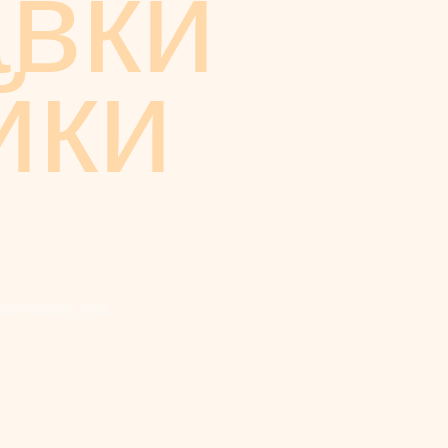
авки
йки
зических лиц