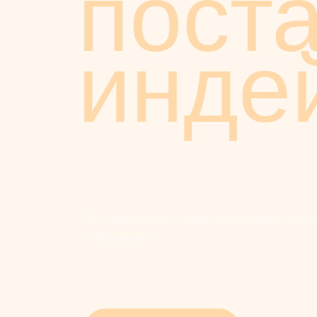
пост
инде
Для магазинов, кафе, ресторанов и фи
в Воронеже